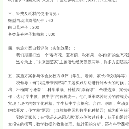
三、经费及耗材的使用情况：
微型自动灌溉器配件：60
向日葵种子：200
各类花卉种子和植株：800
四、实施方案自我评价（实施效果）：
我们期望打造一个“春有花、夏有荫、秋有果、冬有绿”的生态花
迄今为止，“未来园艺家”主题活动经历仅仅两年，许多方面还很
五、实施方案参与体会及校方点评（学生、老师、家长和校领导等）
校领导：当“我是未来园艺家”主题实践活动进行到今天的时候，我惊
壤、种植园“小创新”---科学灌溉、种植园“添新绿”---合理选择
作，达到“学中做、做中学”的有机统一。他们继承吃苦耐劳的传统劳
实现了现代的数字化种植。学生从中学会探究、合作、创新，主动参
继续开发，使学校“两园”（自然植物园和数字化种植园）成为所有
郭婉奕家长：在“我是未来园艺家”职业体验过程中，孩子们通过
究报告的撰写，数学数据的收集整理、统计图的分析，还有科学课程