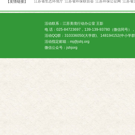
江苏省生态环境厅
江苏省环保联合会
江苏环保公众网
江苏省
【友情链接】
活动联系：江苏美境行动办公室 王影
电 话：025-84723697，139-139-93780（微信同号），
活动QQ群：310336050(大学群)、148194152(中小学群
活动指定邮箱：mj@jshj.org
微信公众号：jshjorg